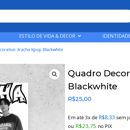
ESTILO DE VIDA & DECOR
IDENTIDADE
orativo 3racha Kpop Blackwhite
Quadro Decor
Blackwhite
R$
25,00
.
R$
8,33
Em até 3x de
sem j
R$
23,75
ou
no PIX