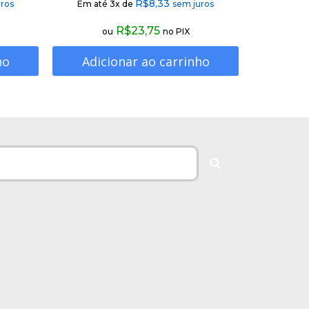
R$
8,33
ros
Em até 3x de
sem juros
R$
23,75
ou
no PIX
ho
Adicionar ao carrinho