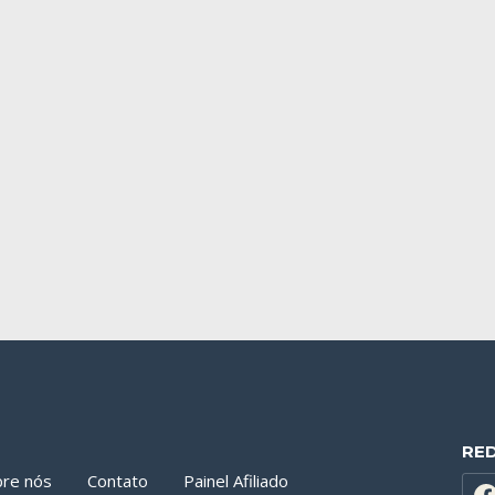
RE
bre nós
Contato
Painel Afiliado