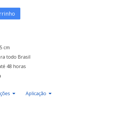
rrinho
25 cm
ra todo Brasil
até 48 horas
a
ações
Aplicação