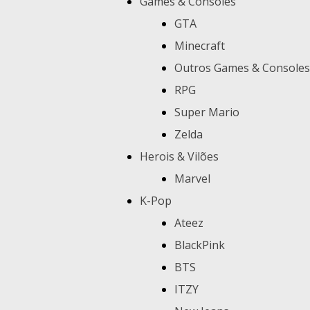
Games & Consoles
GTA
Minecraft
Outros Games & Consoles
RPG
Super Mario
Zelda
Herois & Vilões
Marvel
K-Pop
Ateez
BlackPink
BTS
ITZY