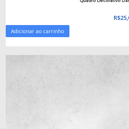
Quadro Decorativo Da
R$
25,
Adicionar ao carrinho