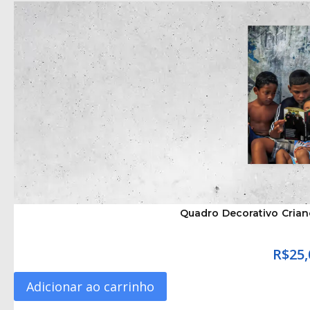
Quadro Decorativo Crian
R$
25,
Adicionar ao carrinho