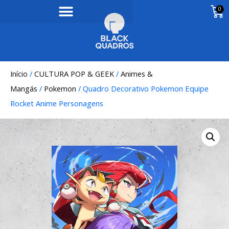
0
Início
/
CULTURA POP & GEEK
/
Animes &
Mangás
/
Pokemon
/ Quadro Decorativo Pokemon Equipe
Rocket Anime Personagens