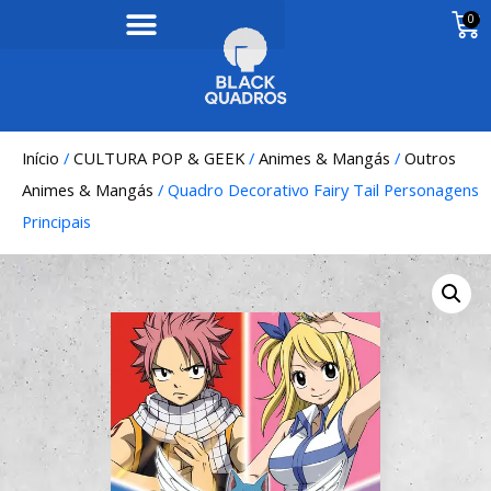
0
Início
/
CULTURA POP & GEEK
/
Animes & Mangás
/
Outros
Animes & Mangás
/ Quadro Decorativo Fairy Tail Personagens
Principais