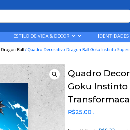
ESTILO DE VIDA & DECOR
IDENTIDADES
/
Dragon Ball
/ Quadro Decorativo Dragon Ball Goku Instinto Super
Quadro Decora
Goku Instinto
Transformac
R$
25,00
.