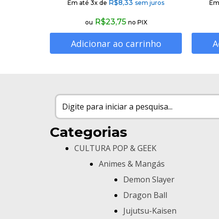
R$
8,33
Em até 3x de
sem juros
Em
R$
23,75
ou
no PIX
Adicionar ao carrinho
A
Categorias
CULTURA POP & GEEK
Animes & Mangás
Demon Slayer
Dragon Ball
Jujutsu-Kaisen