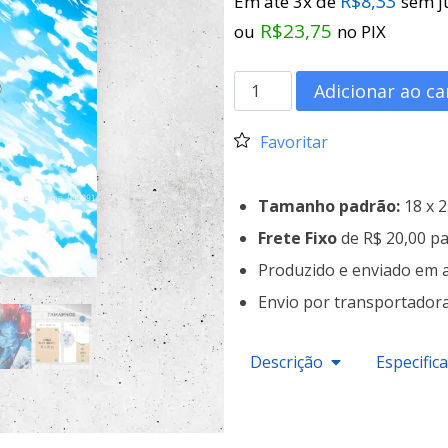
R$
8,33
Em até 3x de
sem j
R$
23,75
ou
no PIX
Adicionar ao ca
Favoritar
Tamanho padrão:
18 x 
Frete Fixo
de R$ 20,00 pa
Produzido e enviado em 
Envio por transportador
Descrição
Especific