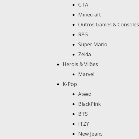
GTA
Minecraft
Outros Games & Consoles
RPG
Super Mario
Zelda
Herois & Vilões
Marvel
K-Pop
Ateez
BlackPink
BTS
ITZY
New Jeans