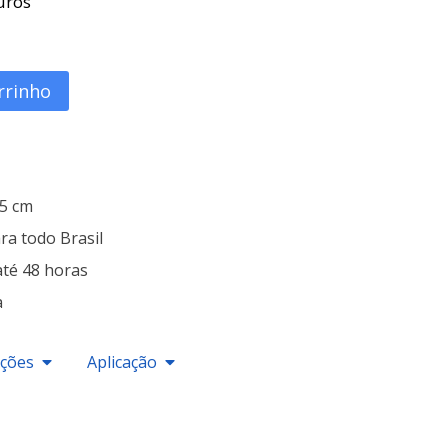
uros
rrinho
25 cm
ra todo Brasil
até 48 horas
a
ações
Aplicação