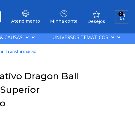
0
Atendimento
Minha conta
Desejos
 & CAUSAS
UNIVERSOS TEMÁTICOS
ior Transformacao
tivo Dragon Ball
 Superior
ao