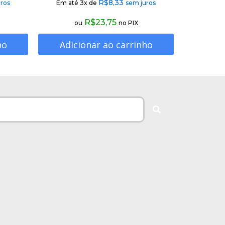
R$
8,33
ros
Em até 3x de
sem juros
R$
23,75
ou
no PIX
ho
Adicionar ao carrinho