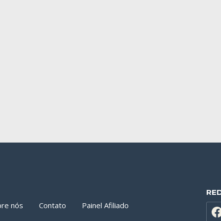
RE
bre nós
Contato
Painel Afiliado