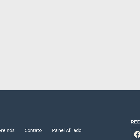
RE
bre nós
Contato
Painel Afiliado