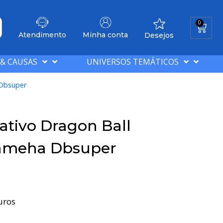
0
Atendimento
Minha conta
Desejos
 & CAUSAS
UNIVERSOS TEMÁTICOS
 Dbsuper
tivo Dragon Ball
ameha Dbsuper
uros