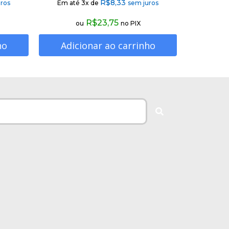
R$
8,33
ros
Em até 3x de
sem juros
R$
23,75
ou
no PIX
ho
Adicionar ao carrinho