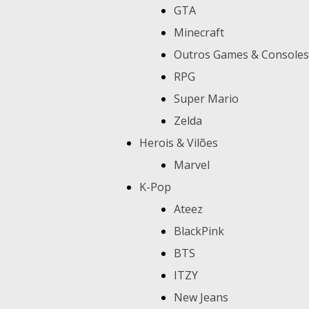
GTA
Minecraft
Outros Games & Consoles
RPG
Super Mario
Zelda
Herois & Vilões
Marvel
K-Pop
Ateez
BlackPink
BTS
ITZY
New Jeans