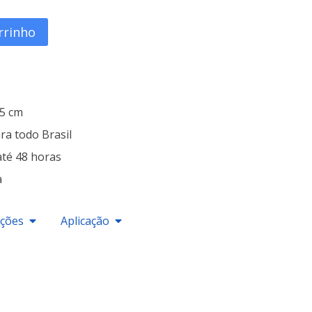
rrinho
25 cm
ra todo Brasil
até 48 horas
a
ações
Aplicação