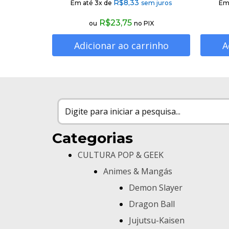
R$
8,33
Em até 3x de
sem juros
Em
R$
23,75
ou
no PIX
Adicionar ao carrinho
A
Categorias
CULTURA POP & GEEK
Animes & Mangás
Demon Slayer
Dragon Ball
Jujutsu-Kaisen