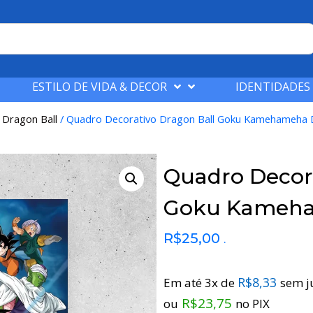
ESTILO DE VIDA & DECOR
IDENTIDADES
/
Dragon Ball
/ Quadro Decorativo Dragon Ball Goku Kamehameha
Quadro Decora
Goku Kameh
R$
25,00
.
R$
8,33
Em até 3x de
sem j
R$
23,75
ou
no PIX