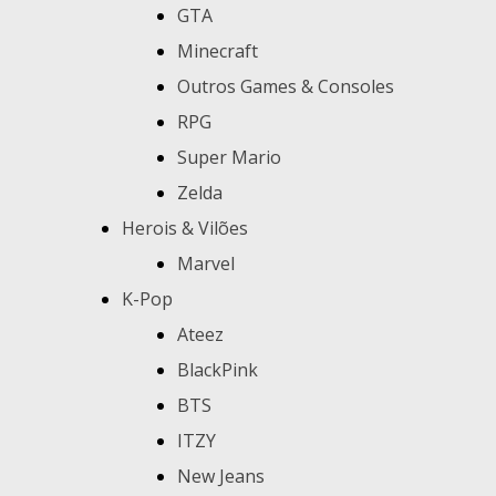
GTA
Minecraft
Outros Games & Consoles
RPG
Super Mario
Zelda
Herois & Vilões
Marvel
K-Pop
Ateez
BlackPink
BTS
ITZY
New Jeans