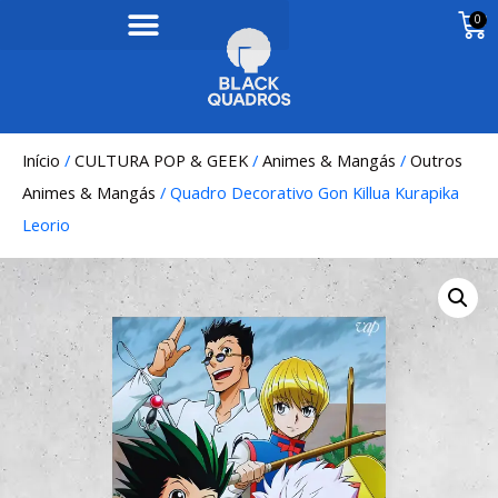
0
Início
/
CULTURA POP & GEEK
/
Animes & Mangás
/
Outros
Animes & Mangás
/ Quadro Decorativo Gon Killua Kurapika
Leorio