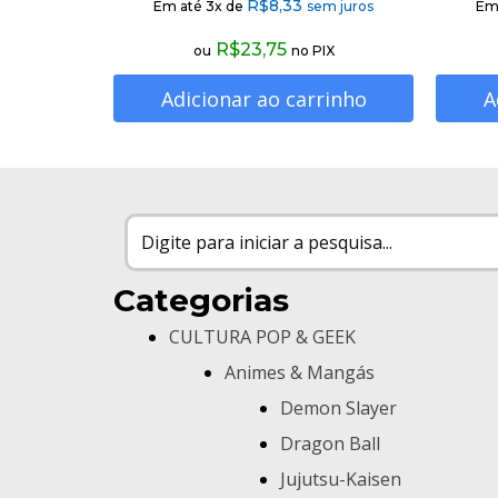
R$
8,33
Em até 3x de
sem juros
Em
R$
23,75
ou
no PIX
Adicionar ao carrinho
A
Categorias
CULTURA POP & GEEK
Animes & Mangás
Demon Slayer
Dragon Ball
Jujutsu-Kaisen