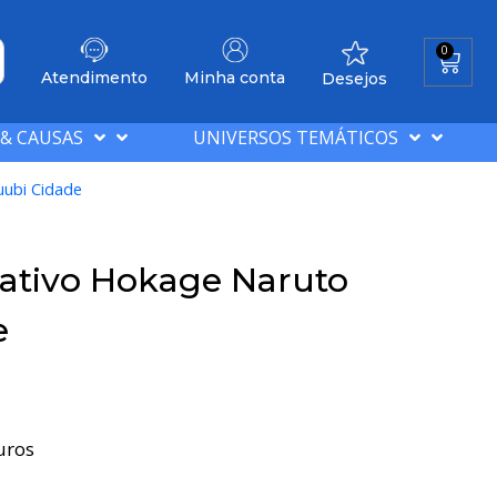
0
Atendimento
Minha conta
Desejos
 & CAUSAS
UNIVERSOS TEMÁTICOS
ubi Cidade
ativo Hokage Naruto
e
uros