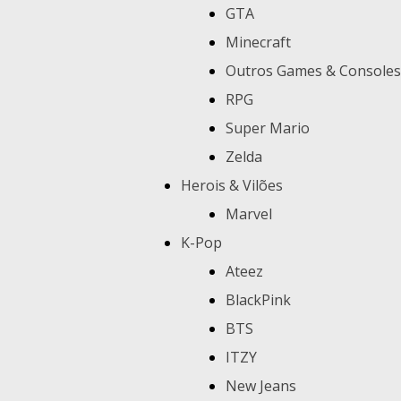
GTA
Minecraft
Outros Games & Consoles
RPG
Super Mario
Zelda
Herois & Vilões
Marvel
K-Pop
Ateez
BlackPink
BTS
ITZY
New Jeans