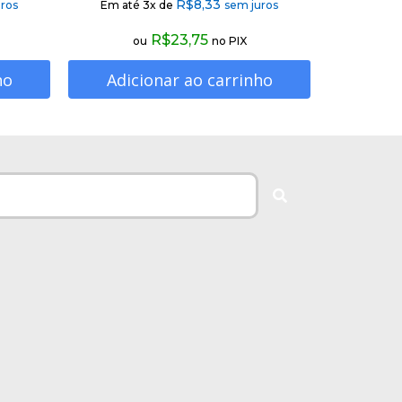
R$
8,33
ros
Em até 3x de
sem juros
R$
23,75
ou
no PIX
ho
Adicionar ao carrinho