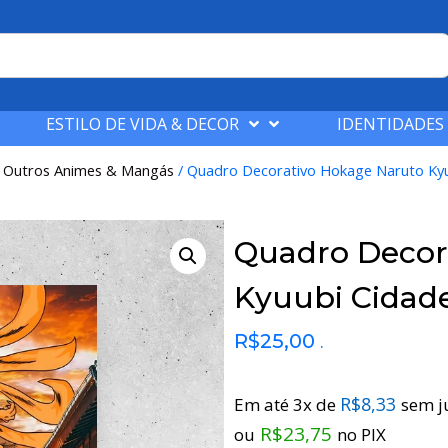
ESTILO DE VIDA & DECOR
IDENTIDADES
/
Outros Animes & Mangás
/ Quadro Decorativo Hokage Naruto Kyu
Quadro Decor
Kyuubi Cidad
R$
25,00
.
R$
8,33
Em até 3x de
sem j
R$
23,75
ou
no PIX