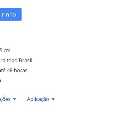
rrinho
25 cm
ra todo Brasil
até 48 horas
a
ações
Aplicação