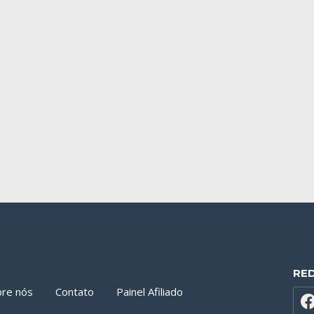
RE
bre nós
Contato
Painel Afiliado