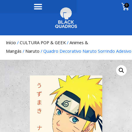
0
Início
/
CULTURA POP & GEEK
/
Animes &
Mangás
/
Naruto
/ Quadro Decorativo Naruto Sorrindo Adesivo