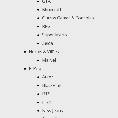
GTA
Minecraft
Outros Games & Consoles
RPG
Super Mario
Zelda
Herois & Vilões
Marvel
K-Pop
Ateez
BlackPink
BTS
ITZY
New Jeans