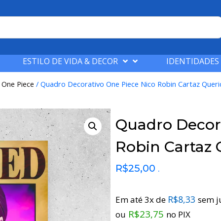
ESTILO DE VIDA & DECOR
IDENTIDADES
/
One Piece
/ Quadro Decorativo One Piece Nico Robin Cartaz Quer
Quadro Decora
Robin Cartaz 
R$
25,00
.
R$
8,33
Em até 3x de
sem j
R$
23,75
ou
no PIX