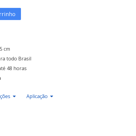
rrinho
25 cm
ra todo Brasil
até 48 horas
a
ações
Aplicação