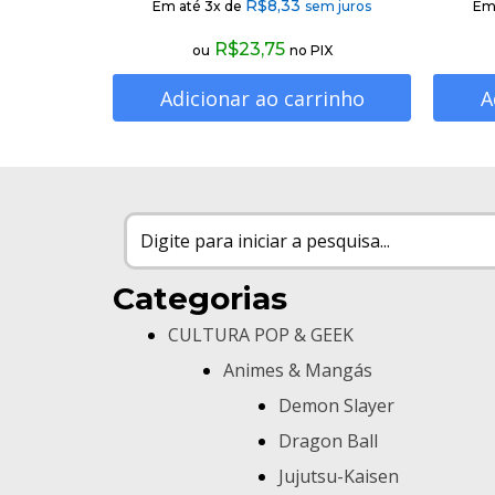
R$
8,33
Em até 3x de
sem juros
Em
R$
23,75
ou
no PIX
Adicionar ao carrinho
A
Categorias
CULTURA POP & GEEK
Animes & Mangás
Demon Slayer
Dragon Ball
Jujutsu-Kaisen