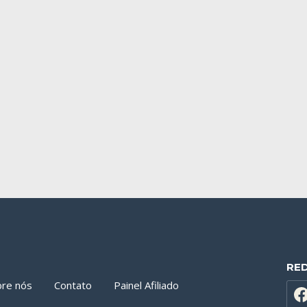
RE
bre nós
Contato
Painel Afiliado