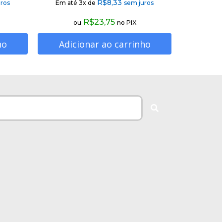
R$
8,33
ros
Em até 3x de
sem juros
R$
23,75
ou
no PIX
ho
Adicionar ao carrinho