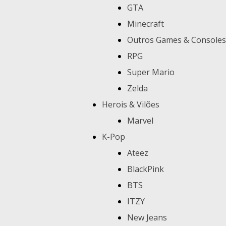
GTA
Minecraft
Outros Games & Consoles
RPG
Super Mario
Zelda
Herois & Vilões
Marvel
K-Pop
Ateez
BlackPink
BTS
ITZY
New Jeans