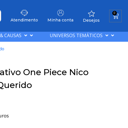
0
Atendimento
Minha conta
Desejos
 & CAUSAS
UNIVERSOS TEMÁTICOS
ido
tivo One Piece Nico
Querido
uros