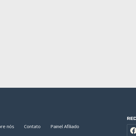
RE
bre nós
Contato
Painel Afiliado