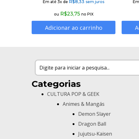
R$
8,33
Em até 3x de
sem juros
Em
R$
23,75
ou
no PIX
Adicionar ao carrinho
A
Categorias
CULTURA POP & GEEK
Animes & Mangás
Demon Slayer
Dragon Ball
Jujutsu-Kaisen