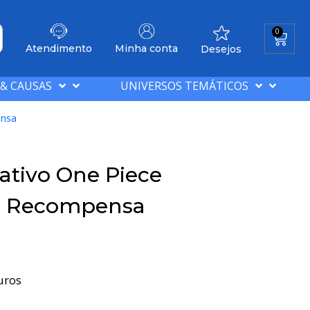
0
Atendimento
Minha conta
Desejos
 & CAUSAS
UNIVERSOS TEMÁTICOS
ensa
ativo One Piece
e Recompensa
uros