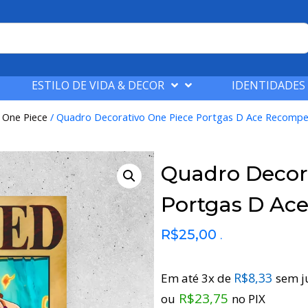
ESTILO DE VIDA & DECOR
IDENTIDADES
/
One Piece
/ Quadro Decorativo One Piece Portgas D Ace Recomp
Quadro Decor
Portgas D Ac
R$
25,00
.
R$
8,33
Em até 3x de
sem j
R$
23,75
ou
no PIX