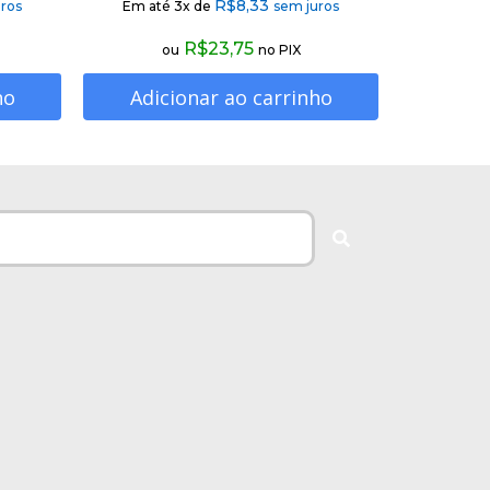
R$
8,33
ros
Em até 3x de
sem juros
R$
23,75
ou
no PIX
ho
Adicionar ao carrinho