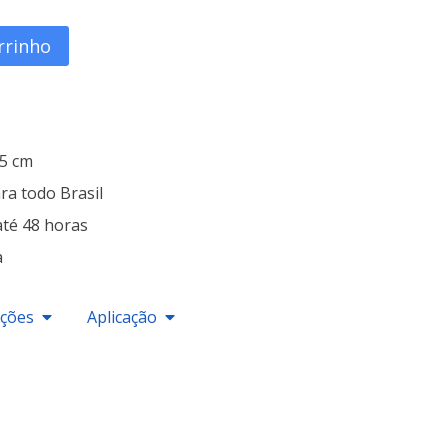
rrinho
25 cm
ra todo Brasil
até 48 horas
a
ações
Aplicação