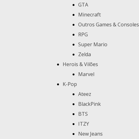
GTA
Minecraft
Outros Games & Consoles
RPG
Super Mario
Zelda
Herois & Vilões
Marvel
K-Pop
Ateez
BlackPink
BTS
ITZY
New Jeans