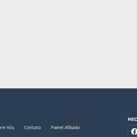
RE
bre nós
Contato
Painel Afiliado