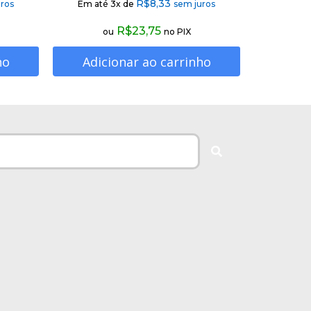
R$
8,33
ros
Em até 3x de
sem juros
R$
23,75
ou
no PIX
ho
Adicionar ao carrinho