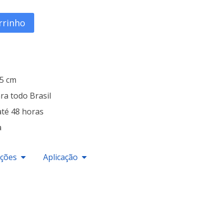
rrinho
25 cm
ra todo Brasil
até 48 horas
a
ações
Aplicação