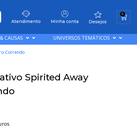
0
Atendimento
Minha conta
Desejos
 & CAUSAS
UNIVERSOS TEMÁTICOS
iro Correndo
tivo Spirited Away
ndo
uros