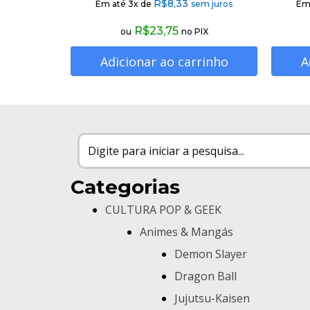
R$
8,33
Em até 3x de
sem juros
Em
R$
23,75
ou
no PIX
Adicionar ao carrinho
A
Categorias
CULTURA POP & GEEK
Animes & Mangás
Demon Slayer
Dragon Ball
Jujutsu-Kaisen