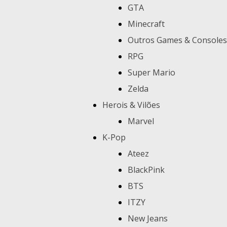
GTA
Minecraft
Outros Games & Consoles
RPG
Super Mario
Zelda
Herois & Vilões
Marvel
K-Pop
Ateez
BlackPink
BTS
ITZY
New Jeans