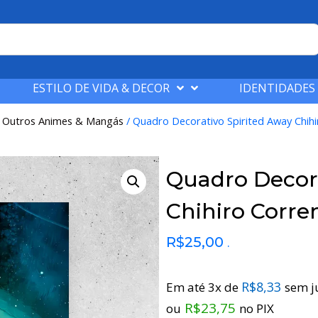
ESTILO DE VIDA & DECOR
IDENTIDADES
/
Outros Animes & Mangás
/ Quadro Decorativo Spirited Away Chih
Quadro Decora
Chihiro Corre
R$
25,00
.
R$
8,33
Em até 3x de
sem j
R$
23,75
ou
no PIX