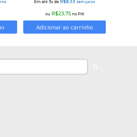
R$
8,33
ros
Em até 3x de
sem juros
R$
23,75
ou
no PIX
ho
Adicionar ao carrinho