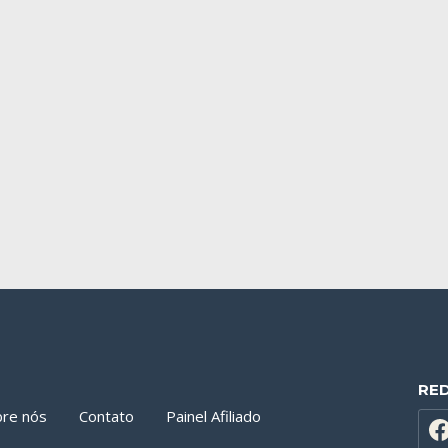
RE
bre nós
Contato
Painel Afiliado