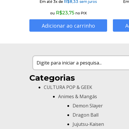
R$
8,33
Em até 3x de
sem juros
Em
R$
23,75
ou
no PIX
Adicionar ao carrinho
A
Categorias
CULTURA POP & GEEK
Animes & Mangás
Demon Slayer
Dragon Ball
Jujutsu-Kaisen