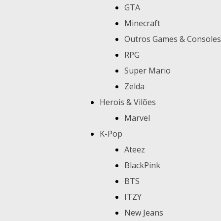
GTA
Minecraft
Outros Games & Consoles
RPG
Super Mario
Zelda
Herois & Vilões
Marvel
K-Pop
Ateez
BlackPink
BTS
ITZY
New Jeans