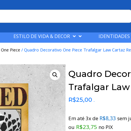
ESTILO DE VIDA & DECOR
IDENTIDADES
/
One Piece
/ Quadro Decorativo One Piece Trafalgar Law Cartaz 
Quadro Decor
Trafalgar La
R$
25,00
.
R$
8,33
Em até 3x de
sem j
R$
23,75
ou
no PIX