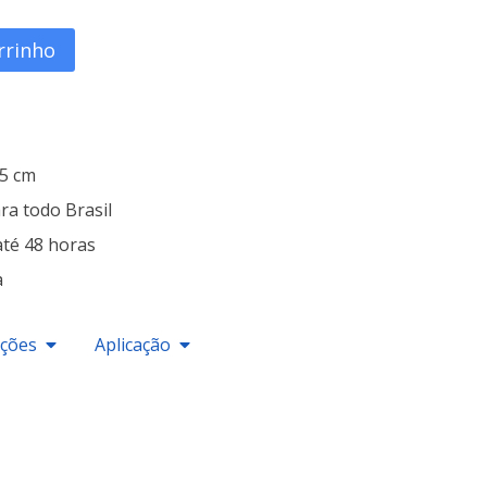
rrinho
25 cm
ra todo Brasil
até 48 horas
a
ações
Aplicação