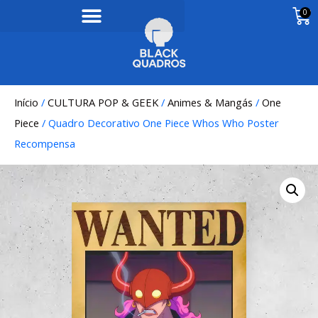
0
Início
/
CULTURA POP & GEEK
/
Animes & Mangás
/
One
Piece
/ Quadro Decorativo One Piece Whos Who Poster
Recompensa