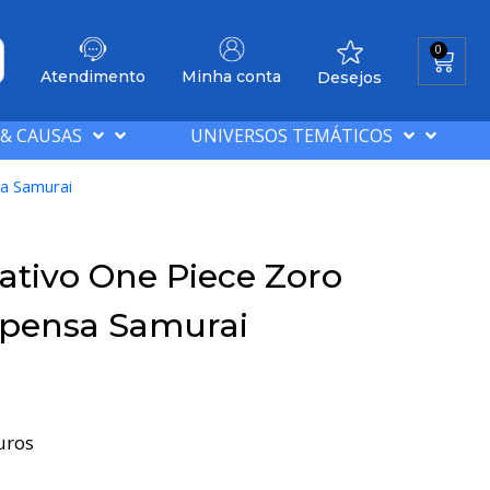
0
Atendimento
Minha conta
Desejos
 & CAUSAS
UNIVERSOS TEMÁTICOS
a Samurai
ativo One Piece Zoro
pensa Samurai
uros