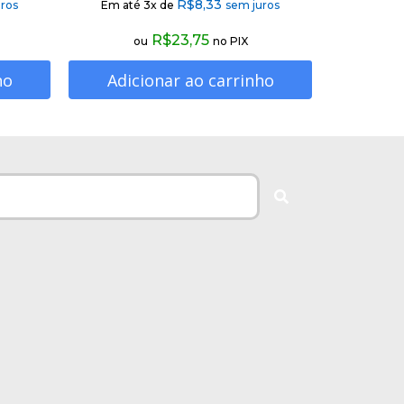
R$
8,33
ros
Em até 3x de
sem juros
R$
23,75
ou
no PIX
ho
Adicionar ao carrinho