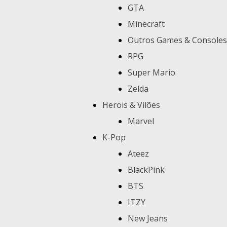
GTA
Minecraft
Outros Games & Consoles
RPG
Super Mario
Zelda
Herois & Vilões
Marvel
K-Pop
Ateez
BlackPink
BTS
ITZY
New Jeans