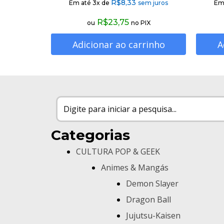
R$
8,33
Em até 3x de
sem juros
Em
R$
23,75
ou
no PIX
Adicionar ao carrinho
A
Categorias
CULTURA POP & GEEK
Animes & Mangás
Demon Slayer
Dragon Ball
Jujutsu-Kaisen