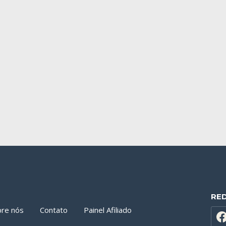
RE
bre nós
Contato
Painel Afiliado