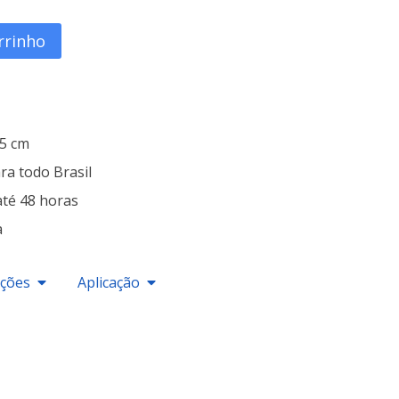
rrinho
25 cm
ra todo Brasil
até 48 horas
a
ações
Aplicação