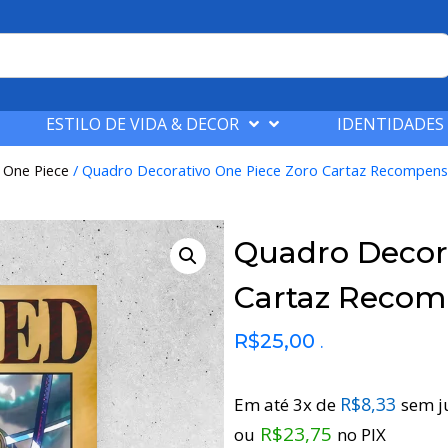
ESTILO DE VIDA & DECOR
IDENTIDADES
/
One Piece
/ Quadro Decorativo One Piece Zoro Cartaz Recompens
Quadro Decor
Cartaz Recom
R$
25,00
.
R$
8,33
Em até 3x de
sem j
R$
23,75
ou
no PIX