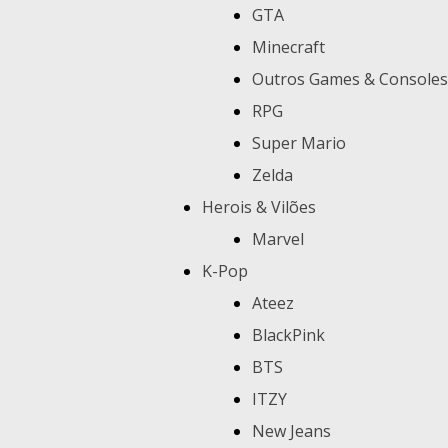
GTA
Minecraft
Outros Games & Consoles
RPG
Super Mario
Zelda
Herois & Vilões
Marvel
K-Pop
Ateez
BlackPink
BTS
ITZY
New Jeans