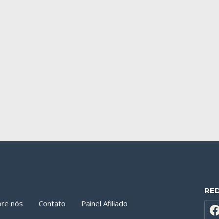
RE
bre nós
Contato
Painel Afiliado