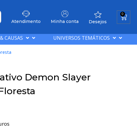
0
Atendimento
Minha conta
Desejos
 & CAUSAS
UNIVERSOS TEMÁTICOS
oresta
ativo Demon Slayer
Floresta
uros