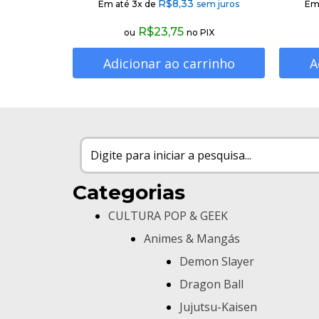
R$
8,33
Em até 3x de
sem juros
Em
R$
23,75
ou
no PIX
Adicionar ao carrinho
A
Categorias
CULTURA POP & GEEK
Animes & Mangás
Demon Slayer
Dragon Ball
Jujutsu-Kaisen