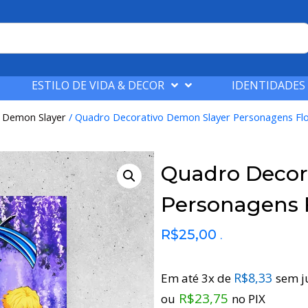
ESTILO DE VIDA & DECOR
IDENTIDADES
/
Demon Slayer
/ Quadro Decorativo Demon Slayer Personagens Fl
Quadro Decor
Personagens 
R$
25,00
.
R$
8,33
Em até 3x de
sem j
R$
23,75
ou
no PIX