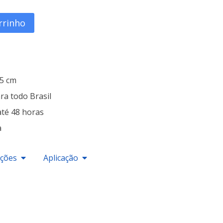
rrinho
25 cm
ra todo Brasil
até 48 horas
a
ações
Aplicação