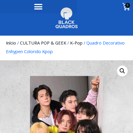
0
Início
/
CULTURA POP & GEEK
/
K-Pop
/ Quadro Decorativo
Enhypen Colorido Kpop