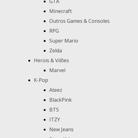
GTA
Minecraft
Outros Games & Consoles
RPG
Super Mario
Zelda
Herois & Vilões
Marvel
K-Pop
Ateez
BlackPink
BTS
ITZY
New Jeans