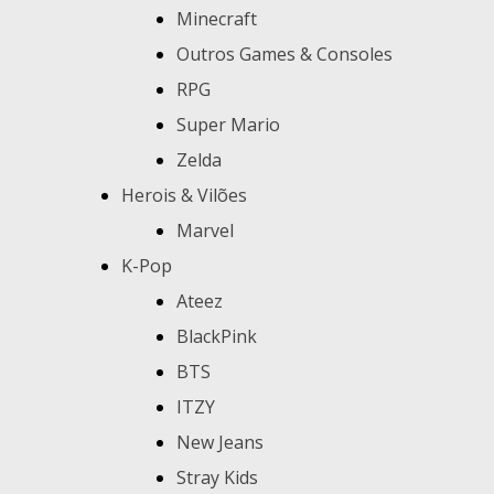
Minecraft
Outros Games & Consoles
RPG
Super Mario
Zelda
Herois & Vilões
Marvel
K-Pop
Ateez
BlackPink
BTS
ITZY
New Jeans
Stray Kids