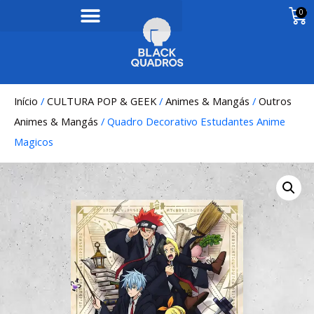
0
Início
/
CULTURA POP & GEEK
/
Animes & Mangás
/
Outros
Animes & Mangás
/ Quadro Decorativo Estudantes Anime
Magicos