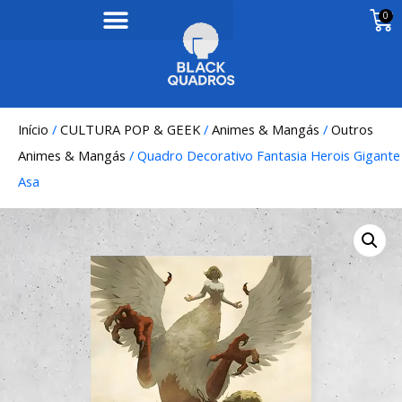
0
Início
/
CULTURA POP & GEEK
/
Animes & Mangás
/
Outros
Animes & Mangás
/ Quadro Decorativo Fantasia Herois Gigante
Asa