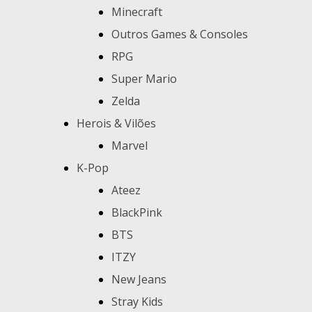
Minecraft
Outros Games & Consoles
RPG
Super Mario
Zelda
Herois & Vilões
Marvel
K-Pop
Ateez
BlackPink
BTS
ITZY
New Jeans
Stray Kids