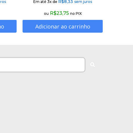
R$
8,33
ros
Em até 3x de
sem juros
R$
23,75
ou
no PIX
ho
Adicionar ao carrinho