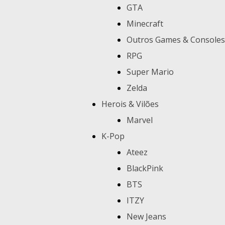
GTA
Minecraft
Outros Games & Consoles
RPG
Super Mario
Zelda
Herois & Vilões
Marvel
K-Pop
Ateez
BlackPink
BTS
ITZY
New Jeans