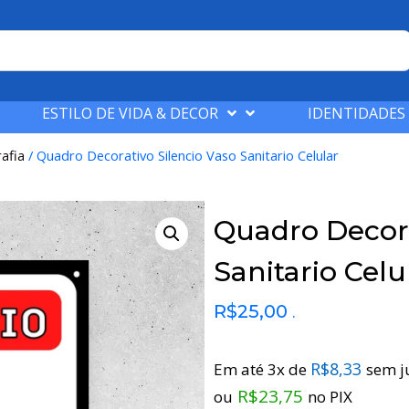
ESTILO DE VIDA & DECOR
IDENTIDADES
afia
/ Quadro Decorativo Silencio Vaso Sanitario Celular
Quadro Decora
Sanitario Celu
R$
25,00
.
R$
8,33
Em até 3x de
sem j
R$
23,75
ou
no PIX