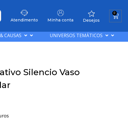
0
Atendimento
Minha conta
Desejos
 & CAUSAS
UNIVERSOS TEMÁTICOS
tivo Silencio Vaso
lar
uros