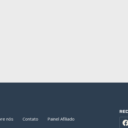
RE
bre nós
Contato
Painel Afiliado