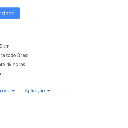
rrinho
25 cm
ra todo Brasil
até 48 horas
a
ações
Aplicação