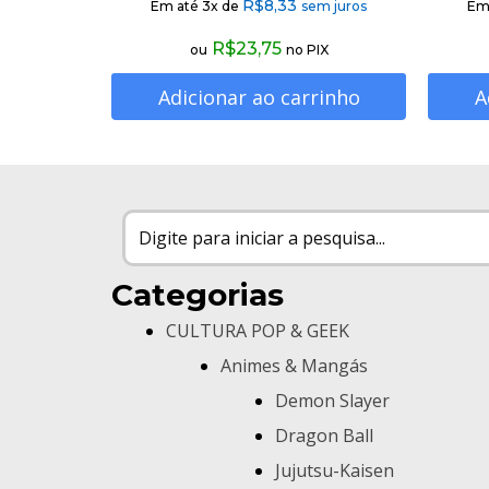
R$
8,33
Em até 3x de
sem juros
Em
R$
23,75
ou
no PIX
Adicionar ao carrinho
A
Categorias
CULTURA POP & GEEK
Animes & Mangás
Demon Slayer
Dragon Ball
Jujutsu-Kaisen