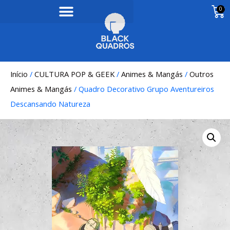
0
Início
/
CULTURA POP & GEEK
/
Animes & Mangás
/
Outros
Animes & Mangás
/ Quadro Decorativo Grupo Aventureiros
Descansando Natureza