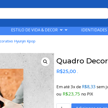
ESTILO DE VIDA & DECOR
IDENTIDADES
corativo Hyunjin Kpop
Quadro Decor
R$
25,00
.
R$
8,33
Em até 3x de
sem j
R$
23,75
ou
no PIX