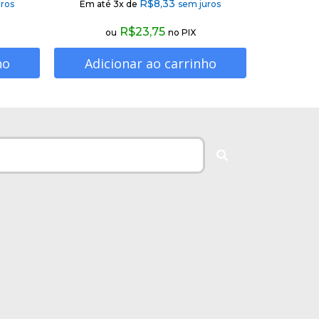
R$
8,33
ros
Em até 3x de
sem juros
R$
23,75
ou
no PIX
ho
Adicionar ao carrinho