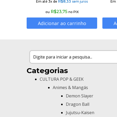
R$
8,33
Em até 3x de
sem juros
Em 
R$
23,75
ou
no PIX
Adicionar ao carrinho
A
Categorias
CULTURA POP & GEEK
Animes & Mangás
Demon Slayer
Dragon Ball
Jujutsu-Kaisen