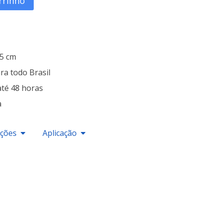
rrinho
25 cm
ra todo Brasil
até 48 horas
a
ações
Aplicação