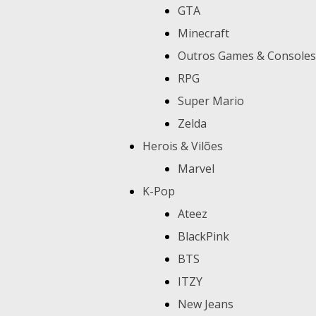
GTA
Minecraft
Outros Games & Consoles
RPG
Super Mario
Zelda
Herois & Vilões
Marvel
K-Pop
Ateez
BlackPink
BTS
ITZY
New Jeans