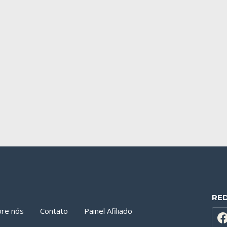
RE
bre nós
Contato
Painel Afiliado