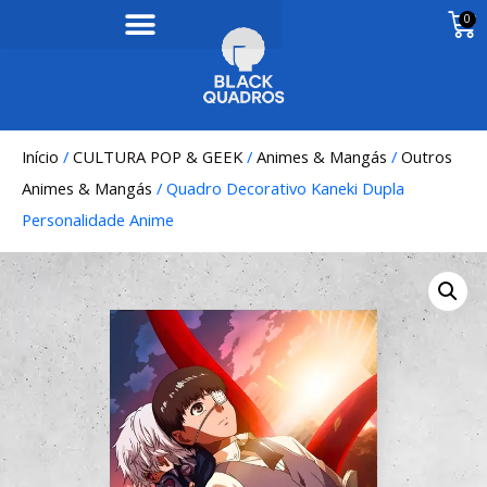
0
Início
/
CULTURA POP & GEEK
/
Animes & Mangás
/
Outros
Animes & Mangás
/ Quadro Decorativo Kaneki Dupla
Personalidade Anime