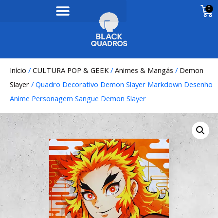
0
Início
/
CULTURA POP & GEEK
/
Animes & Mangás
/
Demon
Slayer
/ Quadro Decorativo Demon Slayer Markdown Desenho
Anime Personagem Sangue Demon Slayer