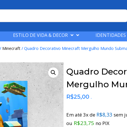
ESTILO DE VIDA & DECOR
IDENTIDADES
/
Minecraft
/ Quadro Decorativo Minecraft Mergulho Mundo Subma
Quadro Decora
Mergulho Mu
R$
25,00
.
R$
8,33
Em até 3x de
sem j
R$
23,75
ou
no PIX