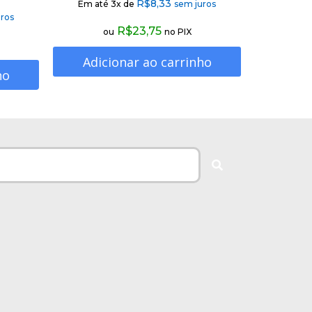
R$
8,33
Em até 3x de
sem juros
ros
R$
23,75
ou
no PIX
Adicionar ao carrinho
ho