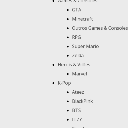
Games & Consoles
GTA
Minecraft
Outros Games & Consoles
RPG
Super Mario
Zelda
Herois & Vilões
Marvel
K-Pop
Ateez
BlackPink
BTS
ITZY