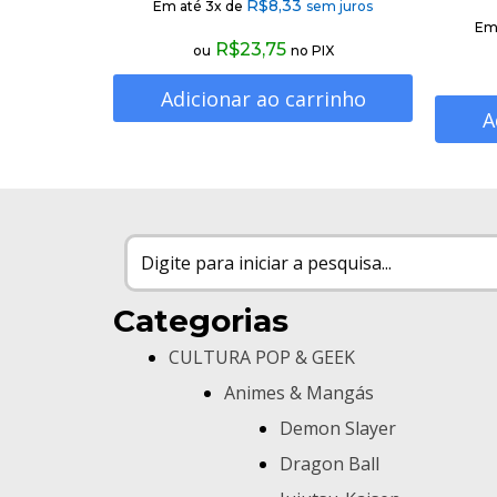
R$
8,33
Em até 3x de
sem juros
Em
R$
23,75
ou
no PIX
Adicionar ao carrinho
A
Categorias
CULTURA POP & GEEK
Animes & Mangás
Demon Slayer
Dragon Ball