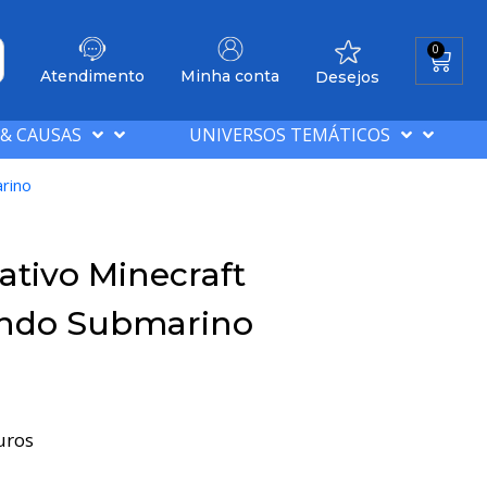
0
Atendimento
Minha conta
Desejos
 & CAUSAS
UNIVERSOS TEMÁTICOS
rino
tivo Minecraft
ndo Submarino
uros