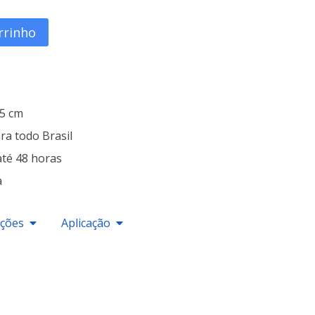
rrinho
25 cm
ra todo Brasil
até 48 horas
a
ações
Aplicação