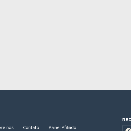
RE
bre nós
Contato
Painel Afiliado