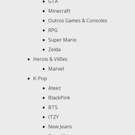
GTA
Minecraft
Outros Games & Consoles
RPG
Super Mario
Zelda
Herois & Vilões
Marvel
K-Pop
Ateez
BlackPink
BTS
ITZY
New Jeans