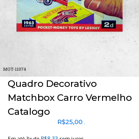
MOT-11074
Quadro Decorativo
Matchbox Carro Vermelho
Catalogo
R$
25,00
.
R$
8,33
Em até 3x de
sem juros