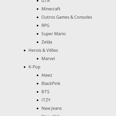
GTA
Minecraft
Outros Games & Consoles
RPG
Super Mario
Zelda
Herois & Vilões
Marvel
K-Pop
Ateez
BlackPink
BTS
ITZY
New Jeans