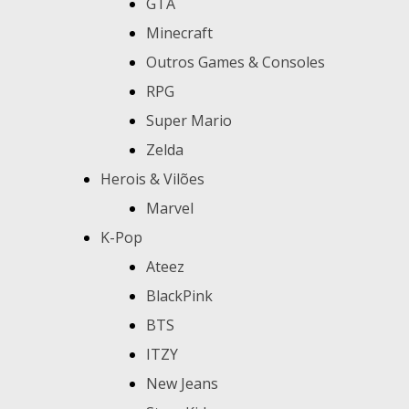
GTA
Minecraft
Outros Games & Consoles
RPG
Super Mario
Zelda
Herois & Vilões
Marvel
K-Pop
Ateez
BlackPink
BTS
ITZY
New Jeans