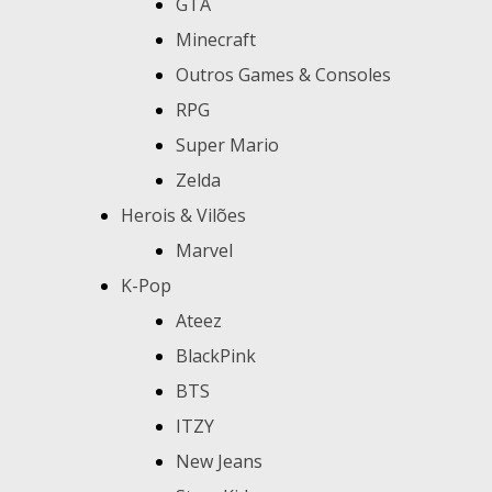
GTA
Minecraft
Outros Games & Consoles
RPG
Super Mario
Zelda
Herois & Vilões
Marvel
K-Pop
Ateez
BlackPink
BTS
ITZY
New Jeans