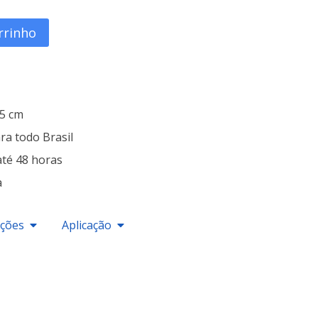
rrinho
25 cm
ra todo Brasil
até 48 horas
a
ações
Aplicação