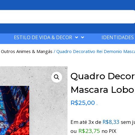
ESTILO DE VIDA & DECOR
IDENTIDADES
/
Outros Animes & Mangás
/ Quadro Decorativo Rei Demonio Masc
Quadro Decor
Mascara Lobo
R$
25,00
.
R$
8,33
Em até 3x de
sem j
R$
23,75
ou
no PIX