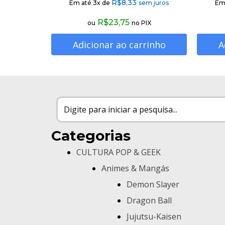
R$
8,33
Em até 3x de
sem juros
Em
R$
23,75
ou
no PIX
Adicionar ao carrinho
A
Categorias
CULTURA POP & GEEK
Animes & Mangás
Demon Slayer
Dragon Ball
Jujutsu-Kaisen