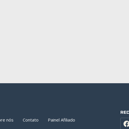
RE
bre nós
Contato
Painel Afiliado