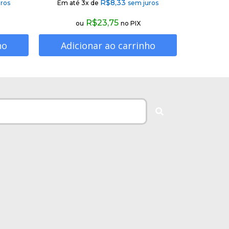
R$
8,33
ros
Em até 3x de
sem juros
R$
23,75
ou
no PIX
ho
Adicionar ao carrinho