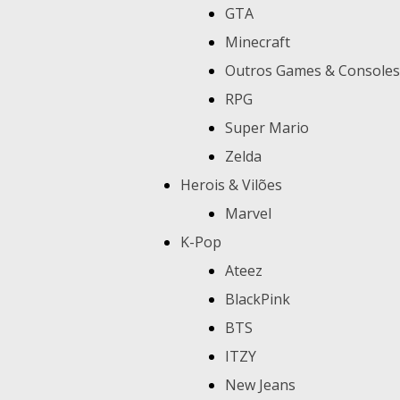
GTA
Minecraft
Outros Games & Consoles
RPG
Super Mario
Zelda
Herois & Vilões
Marvel
K-Pop
Ateez
BlackPink
BTS
ITZY
New Jeans