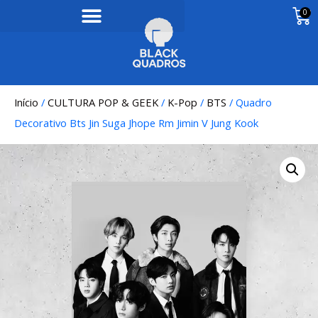
0
Início
/
CULTURA POP & GEEK
/
K-Pop
/
BTS
/ Quadro
Decorativo Bts Jin Suga Jhope Rm Jimin V Jung Kook