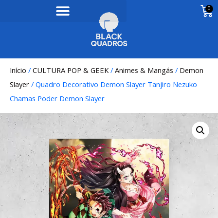
0
Início
/
CULTURA POP & GEEK
/
Animes & Mangás
/
Demon
Slayer
/ Quadro Decorativo Demon Slayer Tanjiro Nezuko
Chamas Poder Demon Slayer