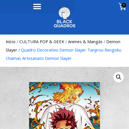
0
Início
/
CULTURA POP & GEEK
/
Animes & Mangás
/
Demon
Slayer
/ Quadro Decorativo Demon Slayer Tanjirou Rengoku
Chamas Artesanato Demon Slayer