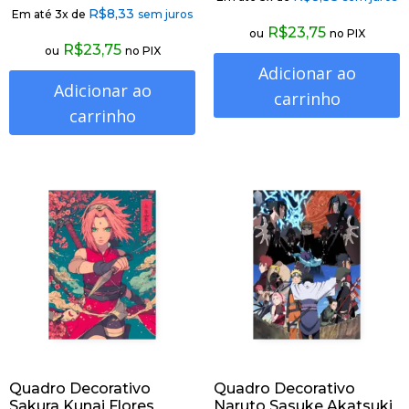
R$
8,33
Em até 3x de
sem juros
R$
23,75
ou
no PIX
R$
23,75
ou
no PIX
Adicionar ao
Adicionar ao
carrinho
carrinho
Quadro Decorativo
Quadro Decorativo
Sakura Kunai Flores
Naruto Sasuke Akatsuki