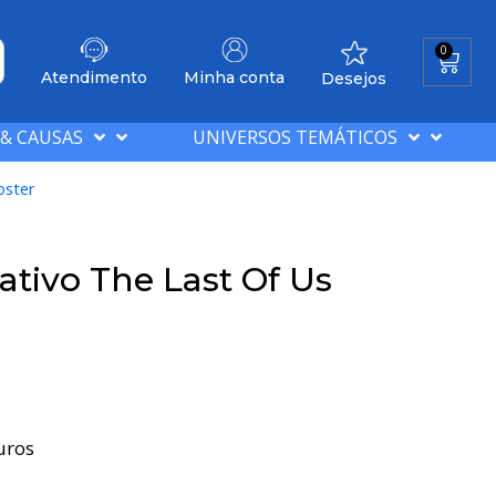
0
Atendimento
Minha conta
Desejos
 & CAUSAS
UNIVERSOS TEMÁTICOS
oster
tivo The Last Of Us
uros