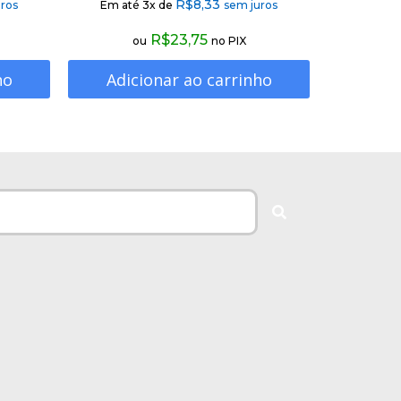
R$
8,33
ros
Em até 3x de
sem juros
R$
23,75
ou
no PIX
ho
Adicionar ao carrinho