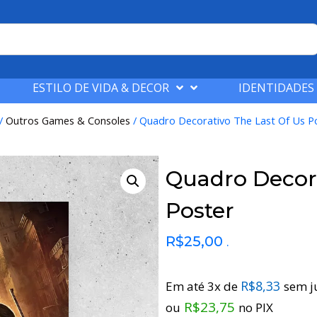
ESTILO DE VIDA & DECOR
IDENTIDADES
/
Outros Games & Consoles
/ Quadro Decorativo The Last Of Us P
Quadro Decora
Poster
R$
25,00
.
R$
8,33
Em até 3x de
sem j
R$
23,75
ou
no PIX