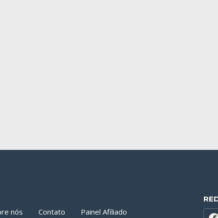
RE
bre nós
Contato
Painel Afiliado