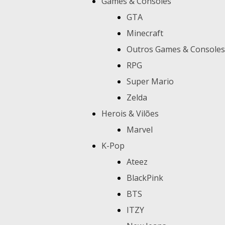
Games & Consoles
GTA
Minecraft
Outros Games & Consoles
RPG
Super Mario
Zelda
Herois & Vilões
Marvel
K-Pop
Ateez
BlackPink
BTS
ITZY