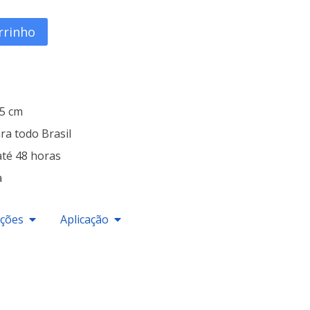
rrinho
25 cm
ra todo Brasil
até 48 horas
a
ações
Aplicação