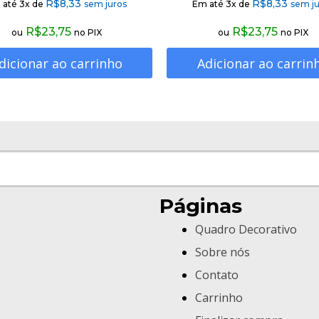
R$
8,33
R$
8,33
 até 3x de
sem juros
Em até 3x de
sem ju
R$
23,75
R$
23,75
ou
no PIX
ou
no PIX
dicionar ao carrinho
Adicionar ao carrin
Páginas
Quadro Decorativo
Sobre nós
Contato
Carrinho