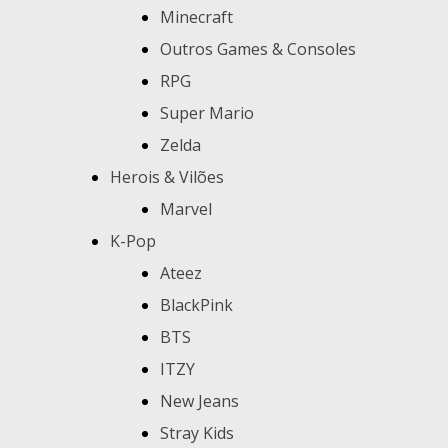
Minecraft
Outros Games & Consoles
RPG
Super Mario
Zelda
Herois & Vilões
Marvel
K-Pop
Ateez
BlackPink
BTS
ITZY
New Jeans
Stray Kids