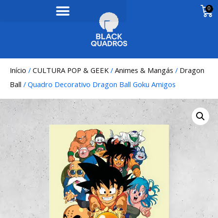
0
Início
/
CULTURA POP & GEEK
/
Animes & Mangás
/
Dragon
Ball
/ Quadro Decorativo Dragon Ball Goku Amigos