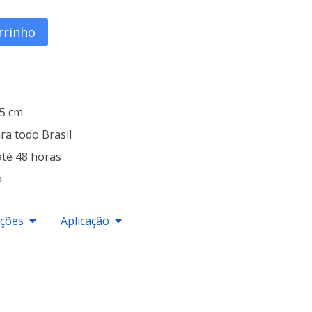
rrinho
25 cm
ra todo Brasil
até 48 horas
a
ações
Aplicação