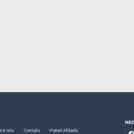
RE
bre nós
Contato
Painel Afiliado