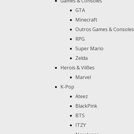
Games & Consoles
GTA
Minecraft
Outros Games & Consoles
RPG
Super Mario
Zelda
Herois & Vilões
Marvel
K-Pop
Ateez
BlackPink
BTS
ITZY