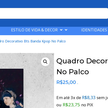
ESTILO DE VIDA & DECOR
IDENTIDADES
ro Decorativo Bts Banda Kpop No Palco
Quadro Decor
No Palco
R$
25,00
.
R$
8,33
Em até 3x de
sem j
R$
23,75
ou
no PIX