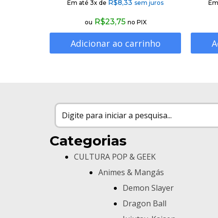
R$
8,33
Em até 3x de
sem juros
Em
R$
23,75
ou
no PIX
Adicionar ao carrinho
A
Categorias
CULTURA POP & GEEK
Animes & Mangás
Demon Slayer
Dragon Ball