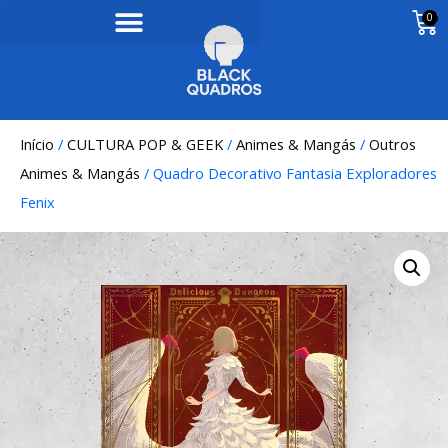
0
Início
/
CULTURA POP & GEEK
/
Animes & Mangás
/
Outros
Animes & Mangás
/ Quadro Decorativo Fantasia Exploradores
Fenix