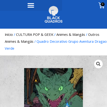
0
Início
/
CULTURA POP & GEEK
/
Animes & Mangás
/
Outros
Animes & Mangás
/ Quadro Decorativo Grupo Aventura Dragao
Verde