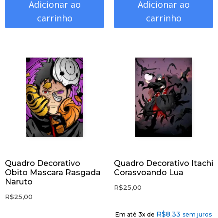
Adicionar ao
Adicionar ao
carrinho
carrinho
Quadro Decorativo
Quadro Decorativo Itachi
Obito Mascara Rasgada
Corasvoando Lua
Naruto
R$
25,00
R$
25,00
R$
8,33
Em até 3x de
sem juros