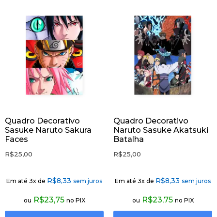
Quadro Decorativo
Quadro Decorativo
Sasuke Naruto Sakura
Naruto Sasuke Akatsuki
Faces
Batalha
R$
25,00
R$
25,00
R$
8,33
R$
8,33
Em até 3x de
sem juros
Em até 3x de
sem juros
R$
23,75
R$
23,75
ou
no PIX
ou
no PIX