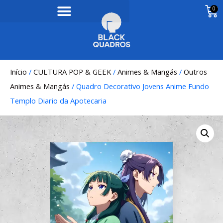
0
Início
/
CULTURA POP & GEEK
/
Animes & Mangás
/
Outros
Animes & Mangás
/ Quadro Decorativo Jovens Anime Fundo
Templo Diario da Apotecaria