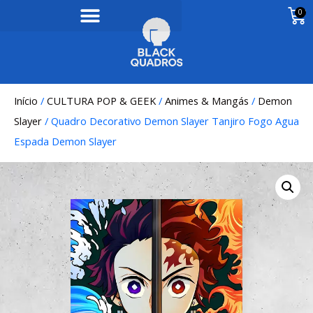
0
Início
/
CULTURA POP & GEEK
/
Animes & Mangás
/
Demon
Slayer
/ Quadro Decorativo Demon Slayer Tanjiro Fogo Agua
Espada Demon Slayer